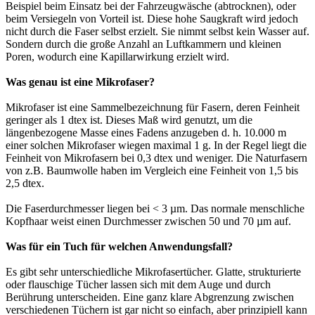
Beispiel beim Einsatz bei der Fahrzeugwäsche (abtrocknen), oder
beim Versiegeln von Vorteil ist. Diese hohe Saugkraft wird jedoch
nicht durch die Faser selbst erzielt. Sie nimmt selbst kein Wasser auf.
Sondern durch die große Anzahl an Luftkammern und kleinen
Poren, wodurch eine Kapillarwirkung erzielt wird.
Was genau ist eine Mikrofaser?
Mikrofaser ist eine Sammelbezeichnung für Fasern, deren Feinheit
geringer als 1 dtex ist. Dieses Maß wird genutzt, um die
längenbezogene Masse eines Fadens anzugeben d. h. 10.000 m
einer solchen Mikrofaser wiegen maximal 1 g. In der Regel liegt die
Feinheit von Mikrofasern bei 0,3 dtex und weniger. Die Naturfasern
von z.B. Baumwolle haben im Vergleich eine Feinheit von 1,5 bis
2,5 dtex.
Die Faserdurchmesser liegen bei < 3 µm. Das normale menschliche
Kopfhaar weist einen Durchmesser zwischen 50 und 70 µm auf.
Was für ein Tuch für welchen Anwendungsfall?
Es gibt sehr unterschiedliche Mikrofasertücher. Glatte, strukturierte
oder flauschige Tücher lassen sich mit dem Auge und durch
Berührung unterscheiden. Eine ganz klare Abgrenzung zwischen
verschiedenen Tüchern ist gar nicht so einfach, aber prinzipiell kann